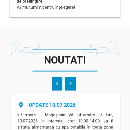
de prelungire.
Vă mulțumim pentru înțelegere!
NOUTATI
chevron_left
chevron_right
place
UPDATE 10.07.2026
Informare – Mogoșoaia Vă informăm că luni,
13.07.2026, în intervalul orar 10:00-14:00, va fi
sistată alimentarea cu apă potabilă în toată zona