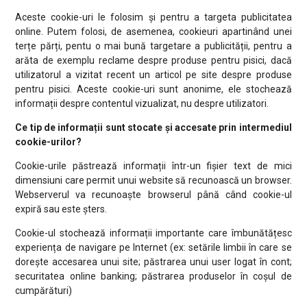
Aceste cookie-uri le folosim și pentru a targeta publicitatea
online. Putem folosi, de asemenea, cookieuri apartinând unei
terțe părți, pentu o mai bună targetare a publicității, pentru a
arăta de exemplu reclame despre produse pentru pisici, dacă
utilizatorul a vizitat recent un articol pe site despre produse
pentru pisici. Aceste cookie-uri sunt anonime, ele stochează
informații despre contentul vizualizat, nu despre utilizatori.
Ce tip de informații sunt stocate și accesate prin intermediul
cookie-urilor?
Cookie-urile păstrează informații într-un fișier text de mici
dimensiuni care permit unui website să recunoască un browser.
Webserverul va recunoaște browserul până când cookie-ul
expiră sau este șters.
Cookie-ul stochează informații importante care îmbunătățesc
experiența de navigare pe Internet (ex: setările limbii în care se
dorește accesarea unui site; păstrarea unui user logat în cont;
securitatea online banking; păstrarea produselor în coșul de
cumpărături)