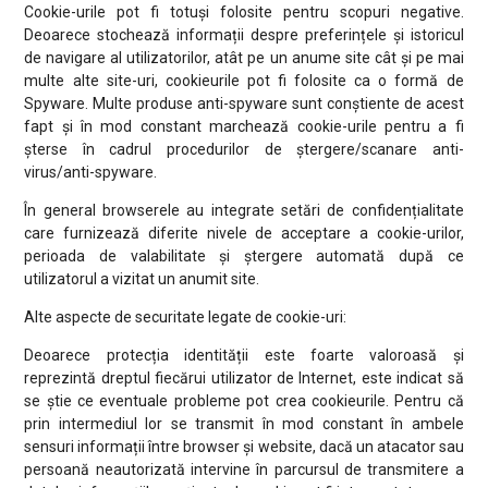
Cookie-urile pot fi totuși folosite pentru scopuri negative.
Deoarece stochează informații despre preferințele și istoricul
de navigare al utilizatorilor, atât pe un anume site cât și pe mai
multe alte site-uri, cookieurile pot fi folosite ca o formă de
Spyware. Multe produse anti-spyware sunt conștiente de acest
fapt și în mod constant marchează cookie-urile pentru a fi
șterse în cadrul procedurilor de ștergere/scanare anti-
virus/anti-spyware.
În general browserele au integrate setări de confidențialitate
care furnizează diferite nivele de acceptare a cookie-urilor,
perioada de valabilitate și ștergere automată după ce
utilizatorul a vizitat un anumit site.
Alte aspecte de securitate legate de cookie-uri:
Deoarece protecția identității este foarte valoroasă și
reprezintă dreptul fiecărui utilizator de Internet, este indicat să
se știe ce eventuale probleme pot crea cookieurile. Pentru că
prin intermediul lor se transmit în mod constant în ambele
sensuri informații între browser și website, dacă un atacator sau
persoană neautorizată intervine în parcursul de transmitere a