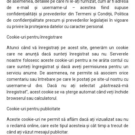
de asemenea, detaliile pe care ni le-ați furnizat, cum ar fi adresa
de e-mail și username-ul – acestea fiind supuse
confidențialității și prevederilor din Termeni și Condiții, Politica
de confidențialitate precum și prevederilor legislației în vigoare
cu privire la protejarea datelor cu caracter personal.
Cookie-uri pentru înregistrare
Atunci când vă înregistrați pe acest site, generăm un cookie
care ne anunță dacă sunteți înregistrat sau nu. Serverele
noastre folosesc aceste cookie-uri pentru a ne arăta contul cu
care sunteți îngregistrat și dacă aveți permisiunea pentru un
serviciu anume. De asemenea, ne permite să asociem orice
comentariu sau întrebare pe care le postați pe site-ul nostru cu
username-ul dvs. Dacă nu ați selectat „păstrează-mă
înregistrat”, acest cookie se va șterge automat când veți închide
browserul sau calculatorul.
Cookie-uri pentru publicitate
Aceste cookie-uri ne permit să aflăm dacă ați vizualizat sau nu
o reclamă online, care este tipul acesteia și cât timp a trecut de
când ați văzut mesajul publicitar.