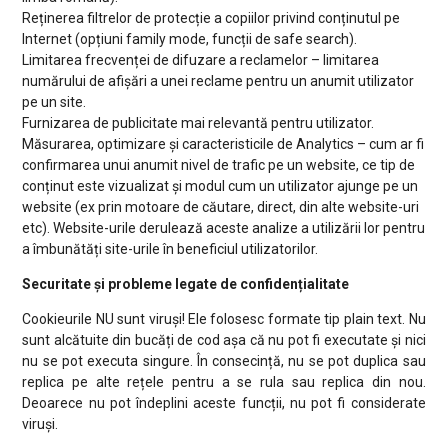
Reținerea filtrelor de protecție a copiilor privind conținutul pe
Internet (opțiuni family mode, funcții de safe search).
Limitarea frecvenței de difuzare a reclamelor – limitarea
numărului de afișări a unei reclame pentru un anumit utilizator
pe un site.
Furnizarea de publicitate mai relevantă pentru utilizator.
Măsurarea, optimizare și caracteristicile de Analytics – cum ar fi
confirmarea unui anumit nivel de trafic pe un website, ce tip de
conținut este vizualizat și modul cum un utilizator ajunge pe un
website (ex prin motoare de căutare, direct, din alte website-uri
etc). Website-urile derulează aceste analize a utilizării lor pentru
a îmbunătăți site-urile în beneficiul utilizatorilor.
Securitate și probleme legate de confidențialitate
Cookieurile NU sunt viruși! Ele folosesc formate tip plain text. Nu
sunt alcătuite din bucăți de cod așa că nu pot fi executate și nici
nu se pot executa singure. În consecință, nu se pot duplica sau
replica pe alte rețele pentru a se rula sau replica din nou.
Deoarece nu pot îndeplini aceste funcții, nu pot fi considerate
viruși.