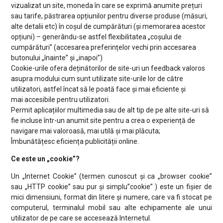
vizualizat un site, moneda în care se exprimă anumite prețuri
sau tarife, păstrarea opțiunilor pentru diverse produse (măsuri,
alte detalii etc) în coșul de cumpărături (și memorarea acestor
opțiuni) – generându-se astfel flexibilitatea „coșului de
cumpărături” (accesarea preferințelor vechi prin accesarea
butonului „înainte” și „inapoi”)
Cookie-urile ofera deținătorilor de site-uri un feedback valoros
asupra modului cum sunt utilizate site-urile lor de către
utilizatori, astfel încat să le poată face și mai eficiente și
mai accesibile pentru utilizatori.
Permit aplicațiilor multimedia sau de alt tip de pe alte site-uri să
fie incluse într-un anumit site pentru a crea o experiență de
navigare mai valoroasă, mai utilă și mai plăcuta;
Îmbunătățesc eficiența publicității online.
Ce este un „cookie”?
Un „Internet Cookie” (termen cunoscut și ca „browser cookie”
sau „HTTP cookie” sau pur și simplu”cookie” ) este un fișier de
mici dimensiuni, format din litere și numere, care va fi stocat pe
computerul, terminalul mobil sau alte echipamente ale unui
utilizator de pe care se accesează Internetul.