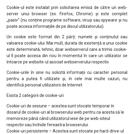
Cookie-ul este instalat prin solicitarea emisă de către un web-
server unui browser (ex: Firefox, Chrome) și este complet
„pasiv” (nu conține programe software, viruși sau spyware și nu
poate accesa informațiile de pe discul utilizatorului).
Un cookie este format din 2 părți: numele și conținutul sau
valoarea cookie-ului. Mai mult, durata de existență a unui cookie
este determinată; tehnic, doar webserverul care a trimis cookie-
ul îl poate accesa din nou în momentul în care un utilizator se
întoarce pe website-ul asociat webserverului respectiv.
Cookie-urile în sine nu solicită informații cu caracter personal
pentru a putea fi utilizate și, în cele mai multe cazuri, nu
identifică personal utilizatorii de Internet.
Exista 2 categorii de cookie-uri:
Cookie-uri de sesiune – acestea sunt stocate temporar în
dosarul de cookie-uri al browserului web pentru ca acesta să le
memoreze până când utilizatorul iese de pe web-siteul
respectiv sau închide fereastra browserului.
Cookie-uri persistente – Acestea sunt stocate pe hard-drive-ul