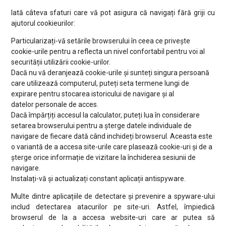
Iată câteva sfaturi care vă pot asigura că navigați fără griji cu
ajutorul cookieurilor:
Particularizați-vă setările browserului în ceea ce privește
cookie-urile pentru a reflecta un nivel confortabil pentru voi al
securității utilizării cookie-urilor.
Dacă nu vă deranjează cookie-urile și sunteți singura persoană
care utilizează computerul, puteți seta termene lungi de
expirare pentru stocarea istoricului de navigare și al
datelor personale de acces.
Dacă împărțiți accesul la calculator, puteți lua în considerare
setarea browserului pentru a șterge datele individuale de
navigare de fiecare dată când inchideți browserul. Aceasta este
o variantă de a accesa site-urile care plasează cookie-uri și de a
șterge orice informație de vizitare la închiderea sesiunii de
navigare.
Instalați-vă și actualizați constant aplicații antispyware.
Multe dintre aplicațiile de detectare și prevenire a spyware-ului
includ detectarea atacurilor pe site-uri. Astfel, împiedică
browserul de la a accesa website-uri care ar putea să