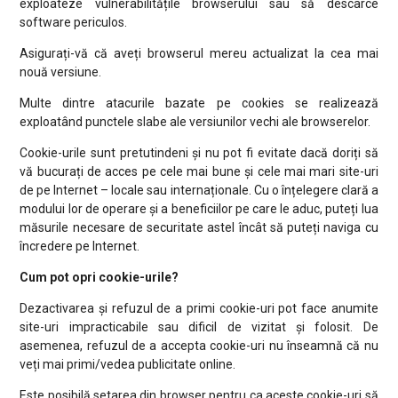
exploateze vulnerabilitățile browserului sau să descarce
software periculos.
Asigurați-vă că aveți browserul mereu actualizat la cea mai
nouă versiune.
Multe dintre atacurile bazate pe cookies se realizează
exploatând punctele slabe ale versiunilor vechi ale browserelor.
Cookie-urile sunt pretutindeni și nu pot fi evitate dacă doriți să
vă bucurați de acces pe cele mai bune și cele mai mari site-uri
de pe Internet – locale sau internaționale. Cu o înțelegere clară a
modului lor de operare și a beneficiilor pe care le aduc, puteți lua
măsurile necesare de securitate astel încât să puteți naviga cu
încredere pe Internet.
Cum pot opri cookie-urile?
Dezactivarea și refuzul de a primi cookie-uri pot face anumite
site-uri impracticabile sau dificil de vizitat și folosit. De
asemenea, refuzul de a accepta cookie-uri nu înseamnă că nu
veți mai primi/vedea publicitate online.
Este posibilă setarea din browser pentru ca aceste cookie-uri să