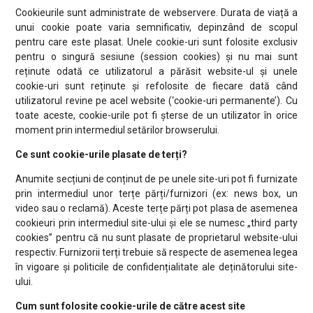
Cookieurile sunt administrate de webservere. Durata de viață a
unui cookie poate varia semnificativ, depinzând de scopul
pentru care este plasat. Unele cookie-uri sunt folosite exclusiv
pentru o singură sesiune (session cookies) și nu mai sunt
reținute odată ce utilizatorul a părăsit website-ul și unele
cookie-uri sunt reținute și refolosite de fiecare dată când
utilizatorul revine pe acel website (‘cookie-uri permanente’). Cu
toate aceste, cookie-urile pot fi șterse de un utilizator în orice
moment prin intermediul setărilor browserului.
Ce sunt cookie-urile plasate de terți?
Anumite secțiuni de conținut de pe unele site-uri pot fi furnizate
prin intermediul unor terțe părți/furnizori (ex: news box, un
video sau o reclamă). Aceste terțe părți pot plasa de asemenea
cookieuri prin intermediul site-ului și ele se numesc „third party
cookies” pentru că nu sunt plasate de proprietarul website-ului
respectiv. Furnizorii terți trebuie să respecte de asemenea legea
în vigoare și politicile de confidențialitate ale deținătorului site-
ului.
Cum sunt folosite cookie-urile de către acest site