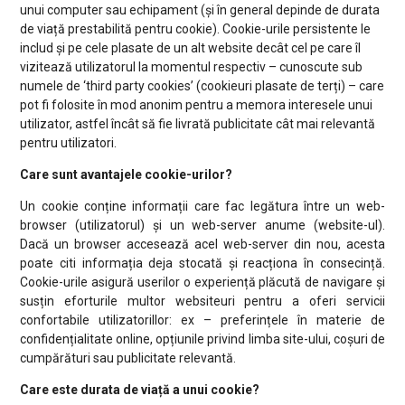
unui computer sau echipament (și în general depinde de durata
de viață prestabilită pentru cookie). Cookie-urile persistente le
includ și pe cele plasate de un alt website decât cel pe care îl
vizitează utilizatorul la momentul respectiv – cunoscute sub
numele de ‘third party cookies’ (cookieuri plasate de terți) – care
pot fi folosite în mod anonim pentru a memora interesele unui
utilizator, astfel încât să fie livrată publicitate cât mai relevantă
pentru utilizatori.
Care sunt avantajele cookie-urilor?
Un cookie conține informații care fac legătura între un web-
browser (utilizatorul) și un web-server anume (website-ul).
Dacă un browser accesează acel web-server din nou, acesta
poate citi informația deja stocată și reacționa în consecință.
Cookie-urile asigură userilor o experiență plăcută de navigare și
susțin eforturile multor websiteuri pentru a oferi servicii
confortabile utilizatorillor: ex – preferințele în materie de
confidențialitate online, opțiunile privind limba site-ului, coșuri de
cumpărături sau publicitate relevantă.
Care este durata de viață a unui cookie?