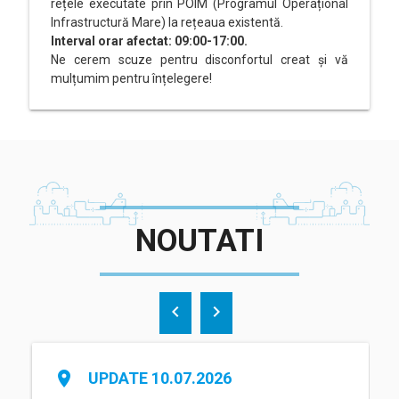
rețele executate prin POIM (Programul Operațional
Infrastructură Mare) la rețeaua existentă.
Interval orar afectat: 09:00-17:00.
Ne cerem scuze pentru disconfortul creat și vă
mulțumim pentru înțelegere!
NOUTATI
chevron_left
chevron_right
place
UPDATE 10.07.2026