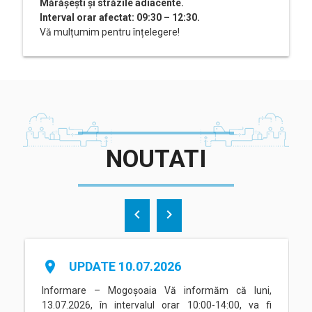
Mărășești și străzile adiacente.
Interval orar afectat: 09:30 – 12:30.
Vă mulțumim pentru înțelegere!
NOUTATI
chevron_left
chevron_right
place
UPDATE 10.07.2026
Informare – Mogoșoaia Vă informăm că luni,
13.07.2026, în intervalul orar 10:00-14:00, va fi