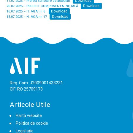
Download
31.07.2025 – Proiect Scrisoare de asteptari
Download
20.07.2025 – PROIECT COMPONENTA INIȚIALĂ
Download
16.07.2025 – H. AGA nr. 6
Download
15.07.2025 – H. AGA nr. 17
Reg. Com: J2009001433231
CIF: RO 25709173
Articole Utile
Hartă website
Politica de cookie
Legislație