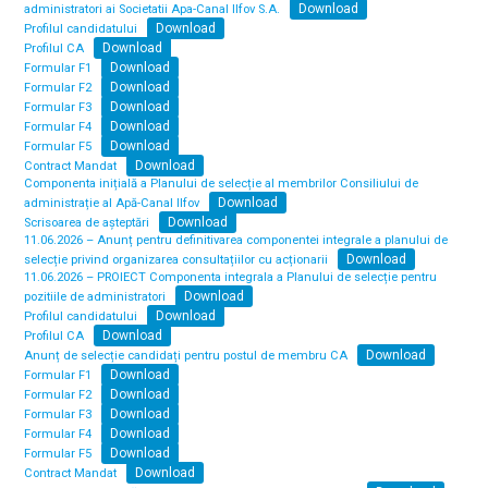
Download
administratori ai Societatii Apa-Canal Ilfov S.A.
Download
Profilul candidatului
Download
Profilul CA
Download
Formular F1
Download
Formular F2
Download
Formular F3
Download
Formular F4
Download
Formular F5
Download
Contract Mandat
Componenta inițială a Planului de selecție al membrilor Consiliului de
Download
administrație al Apă-Canal Ilfov
Download
Scrisoarea de așteptări
11.06.2026 – Anunț pentru definitivarea componentei integrale a planului de
Download
selecție privind organizarea consultațiilor cu acționarii
11.06.2026 – PROIECT Componenta integrala a Planului de selecție pentru
Download
pozitiile de administratori
Download
Profilul candidatului
Download
Profilul CA
Download
Anunț de selecție candidați pentru postul de membru CA
Download
Formular F1
Download
Formular F2
Download
Formular F3
Download
Formular F4
Download
Formular F5
Download
Contract Mandat