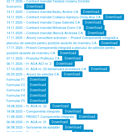
22.11.2025 – Contract mandat Teodora Uceanu Director
Download
Economic
Download
14.11.2025 – Contract mandat Badiu Andrei CA
Download
14.11.2025 – Contract mandat Ciobanu-Oprescu Olivia-Ana CA
Download
14.11.2025 – Contract mandat Cojea Gabriela CA
Download
14.11.2025 – Contract mandat Mihalcea Dorin CA
Download
14.11.2025 – Contract mandat Stanică Andreea CA
17.11.2025 – Anunț consultare acționari – Proiect Componentă integrală a
Download
planului de selecție pentru pozițiile vacante de membru CA
17.11.2025 – Proiect Componentă integrală a planului de selecție pentru
Download
pozițiile vacante de membru CA
Download
07.11.2025 – Proiectul Profilului CA
Download
06.11.2025 – H. AGA ACI nr. 2
Download
17.10.2025 – H. AGA nr. 23 declansare procedura CA
Download
05.09.2025 – Anunț de selecție CA
Download
Formular F1
Download
Formular F2
Download
Formular F3
Download
Formular F4
Download
Formular F5
Download
18.08.2025 – H. AGA nr. 22
Download
18.08.2025 – Componenta integrala
Download
11.08.2025 – PROIECT Componenta integrala
Download
06.08.2025 – H. AGA nr. 21
Download
06.08.2025 – Scrisoarea de așteptări