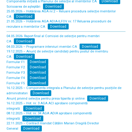
Download
Componenta inițială a Planului de selecție al membrilor CA
Download
Scrisoarea de așteptări
25.05.2026 – Hotărârea AGA nr.2 – Reluare procedura selecție membrilor
Download
CA
21.05.2026 – Hotărârea AGA ADIA-ILFOV nr. 17 Reluarea procedurii de
Download
recrutare a membrilor CA
04.05.2026- Raport final al Comisiei de selecție pentru membri
Download
CA
Download
04.03.2026 – Programare interviuri membri CA
19.12.2025 – Anunț de selecție candidați pentru postul de membru
Download
CA
Download
Formular F1
Download
Formular F2
Download
Formular F3
Download
Formular F4
Download
Formular F5
16.12.2025 – Componenta integrala a Planului de selecție pentru pozițiile de
Download
administratori
Download
Anunț privind selecția pentru presa tiparita și online
16.12.2025 – Hot. nr. 3 AGA ACI aprobare componentă
Download
integrală
08.12.2025 – Hot. nr. 34 AGA ADIA aprobare componentă
Download
integrală
22.11.2025 – Contract mandat Cătălin Marian Dragilă Director
Download
General