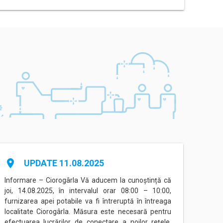
place
place
UPDATE 11.08.2025
Informare – Ciorogârla Vă aducem la cunoștință că
Inform
joi, 14.08.2025, în intervalul orar 08:00 – 10:00,
între
furnizarea apei potabile va fi întreruptă în întreaga
Eorilo
localitate Ciorogârla. Măsura este necesară pentru
conec
efectuarea lucrărilor de conectare a noilor rețele,
(Prog