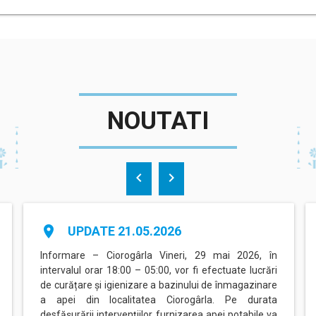
NOUTATI
chevron_left
chevron_right
place
UPDATE 21.05.2026
Informare – Ciorogârla Vineri, 29 mai 2026, în
intervalul orar 18:00 – 05:00, vor fi efectuate lucrări
de curățare și igienizare a bazinului de înmagazinare
a apei din localitatea Ciorogârla. Pe durata
desfășurării intervențiilor, furnizarea apei potabile va