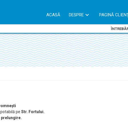
ACASĂ
DESPRE
PAGINĂ CLIEN
ÎNTREBĂR
 Domnești
 potabilă pe
Str. Fortului.
e prelungire.