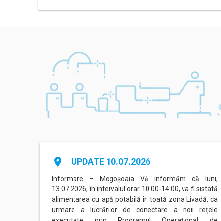
place
UPDATE 10.07.2026
linceni
Informare – Mogoșoaia Vă informăm că luni,
area cu
13.07.2026, în intervalul orar 10:00-14:00, va fi sistată
al orar
alimentarea cu apă potabilă în toată zona Livadă, ca
ungire.
urmare a lucrărilor de conectare a noii rețele
executate prin Programul Operațional de