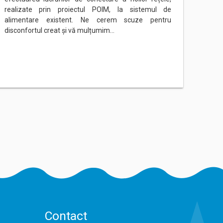
realizate prin proiectul POIM, la sistemul de
rețeau
alimentare existent. Ne cerem scuze pentru
Ne ce
disconfortul creat și vă mulțumim…
mulțu
Contact