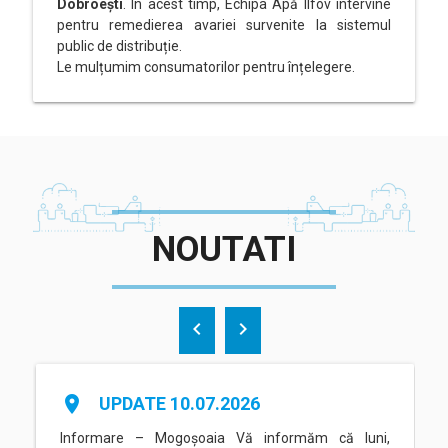
Dobroești
. În acest timp, Echipa Apă Ilfov intervine
pentru remedierea avariei survenite la sistemul
public de distribuție.
Le mulțumim consumatorilor pentru înțelegere.
NOUTATI
chevron_left
chevron_right
place
UPDATE 10.07.2026
Informare – Mogoșoaia Vă informăm că luni,