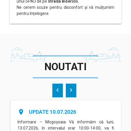
unui SPAU de pe
strada Bisericii.
Ne cerem scuze pentru disconfort și vă mulțumim
pentru înțelegere.
NOUTATI
chevron_left
chevron_right
place
UPDATE 10.07.2026
Informare – Mogoșoaia Vă informăm că luni,
13.07.2026, în intervalul orar 10:00-14:00, va fi