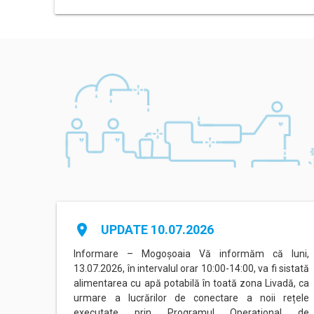
place
UPDATE 10.07.2026
agadiru
Informare – Mogoșoaia Vă informăm că luni,
area cu
13.07.2026, în intervalul orar 10:00-14:00, va fi sistată
nterval
alimentarea cu apă potabilă în toată zona Livadă, ca
ate de
urmare a lucrărilor de conectare a noii rețele
executate prin Programul Operațional de