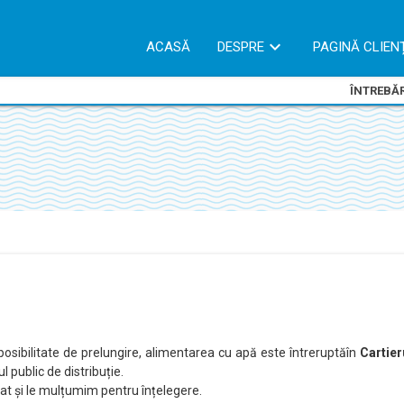
ACASĂ
DESPRE
PAGINĂ CLIEN
ÎNTREBĂR
 posibilitate de prelungire, alimentarea cu apă este întreruptăîn
Cartier
l public de distribuție.
at și le mulțumim pentru înțelegere.