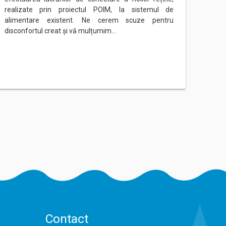
realizate prin proiectul POIM, la sistemul de
rețeau
alimentare existent. Ne cerem scuze pentru
Ne ce
disconfortul creat și vă mulțumim…
mulțu
Contact