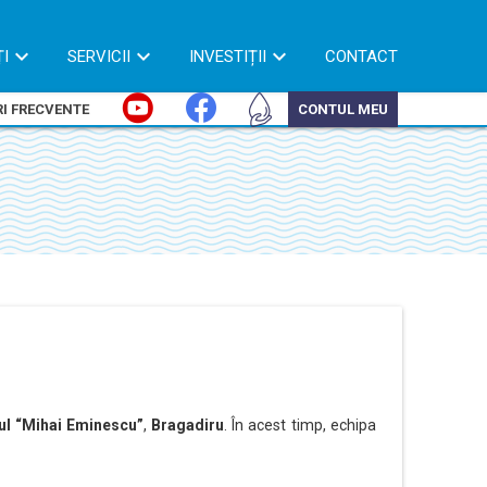
ȚI
SERVICII
INVESTIȚII
CONTACT
I FRECVENTE
CONTUL MEU
ul “Mihai Eminescu”
,
Bragadiru
. În acest timp, echipa