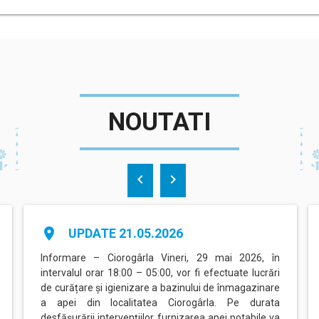
NOUTATI
chevron_left
chevron_right
place
UPDATE 21.05.2026
Informare – Ciorogârla Vineri, 29 mai 2026, în
intervalul orar 18:00 – 05:00, vor fi efectuate lucrări
de curățare și igienizare a bazinului de înmagazinare
a apei din localitatea Ciorogârla. Pe durata
desfășurării intervențiilor, furnizarea apei potabile va