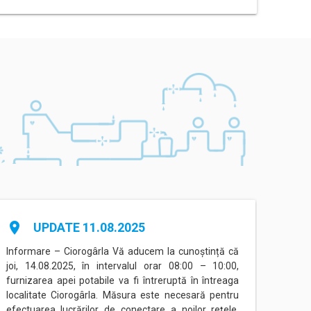
place
place
UPDATE 11.08.2025
Informare – Ciorogârla Vă aducem la cunoștință că
Inform
joi, 14.08.2025, în intervalul orar 08:00 – 10:00,
între
furnizarea apei potabile va fi întreruptă în întreaga
Eorilo
localitate Ciorogârla. Măsura este necesară pentru
conec
efectuarea lucrărilor de conectare a noilor rețele,
(Prog