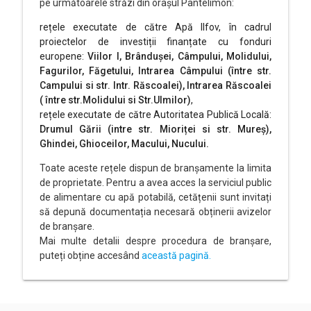
pe următoarele străzi din orașul Pantelimon:
rețele executate de către Apă Ilfov, în cadrul
proiectelor de investiții finanțate cu fonduri
europene:
Viilor l, Brândușei, Câmpului, Molidului,
Fagurilor, Făgetului, Intrarea Câmpului (între str.
Campului si str. Intr. Răscoalei), Intrarea Răscoalei
( între str.Molidului si Str.Ulmilor)
,
rețele executate de către Autoritatea Publică Locală:
Drumul Gării (intre str. Mioriței si str. Mureș),
Ghindei, Ghioceilor, Macului, Nucului.
Toate aceste rețele dispun de branșamente la limita
de proprietate. Pentru a avea acces la serviciul public
de alimentare cu apă potabilă, cetățenii sunt invitați
să depună documentația necesară obținerii avizelor
de branșare.
Mai multe detalii despre procedura de branșare,
puteți obține accesând
această pagină.