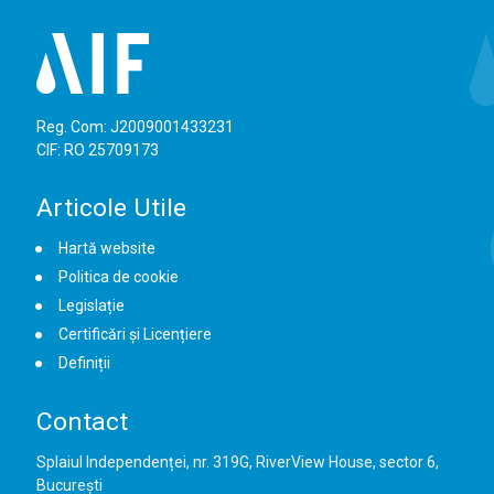
Reg. Com: J2009001433231
CIF: RO 25709173
Articole Utile
Hartă website
Politica de cookie
Legislație
Certificări și Licențiere
Definiții
Contact
Splaiul Independenței, nr. 319G, RiverView House, sector 6,
București