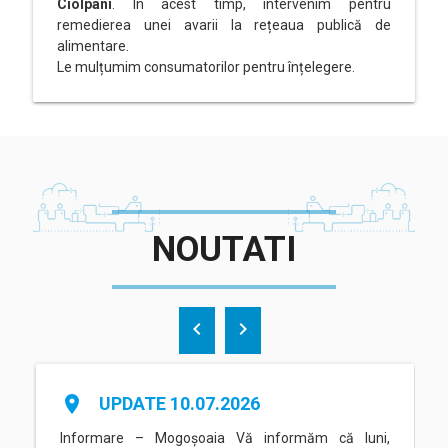
Ciolpani
. În acest timp, intervenim pentru
remedierea unei avarii la rețeaua publică de
alimentare.
Le mulțumim consumatorilor pentru înțelegere.
NOUTATI
chevron_left
chevron_right
place
UPDATE 10.07.2026
Informare – Mogoșoaia Vă informăm că luni,