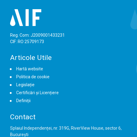
Reg. Com: J2009001433231
CIF: RO 25709173
Articole Utile
Hartă website
Politica de cookie
Legislație
Certificări și Licențiere
Definiții
Contact
Splaiul Independenței, nr. 319G, RiverView House, sector 6,
București