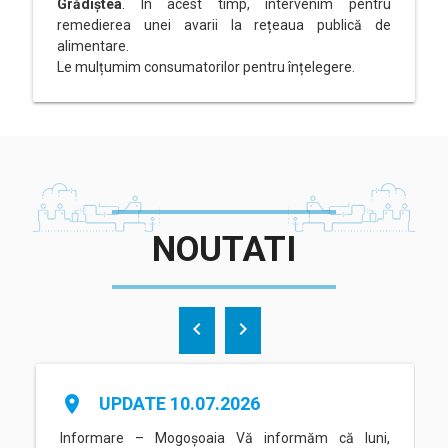
Grădiștea
. În acest timp, intervenim pentru
remedierea unei avarii la rețeaua publică de
alimentare.
Le mulțumim consumatorilor pentru înțelegere.
NOUTATI
chevron_left
chevron_right
place
UPDATE 10.07.2026
Informare – Mogoșoaia Vă informăm că luni,