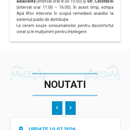
adiacente
(interval orar 8:30-15:00) și
Str. Celofibrei
(interval orar 11:00 – 16:00). În acest timp, echipa
Apă Ilfov intervine în scopul remedierii avariilor la
sistemul public de distribuție.
Le cerem scuze consumatorilor pentru disconfortul
creat și le mulțumim pentru înțelegere.
NOUTATI
chevron_left
chevron_right
place
UPDATE 10.07.2026