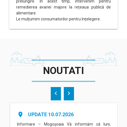
prelungire. În acest timp, intervenim pentru
remedierea avariei majore la rețeaua publică de
alimentare.
Le mulțumim consumatorilor pentru înțelegere.
NOUTATI
chevron_left
chevron_right
place
UPDATE 10.07.2026
Informare – Mogoșoaia Vă informăm că luni,