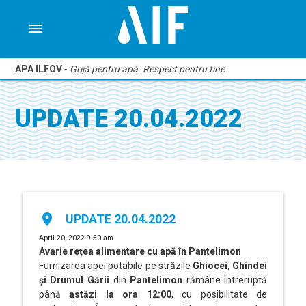
menu
APA ILFOV
-
Grijă pentru apă. Respect pentru tine
UPDATE 20.04.2022
place
UPDATE 20.04.2022
April 20, 2022 9:50 am
Avarie rețea
alimentare cu apă în Pantelimon
Furnizarea apei potabile pe străzile
Ghiocei, Ghindei
și Drumul Gării
din
Pantelimon
rămâne întreruptă
până
astăzi la ora 12:00
, cu posibilitate de