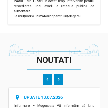
Pădurii
din
Tunari
. În acest timp, intervenim pentru
remedierea unei avarii la rețeaua publică de
alimentare.
Le mulțumim utilizatorilor pentru înțelegere!
NOUTATI
chevron_left
chevron_right
place
UPDATE 10.07.2026
Informare – Mogoșoaia Vă informăm că luni,