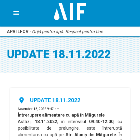
menu
APA ILFOV
-
Grijă pentru apă. Respect pentru tine
UPDATE 18.11.2022
place
UPDATE 18.11.2022
November 18, 2022 9:47 am
Întrerupere alimentare cu apă
în Măgurele
Astăzi,
18.11.2022
, în intervalul
09:40-12:00
,
cu
posibilitate de prelungire, este întreruptă
alimentarea cu apă pe
Str. Aluniș
din
Măgurele
.
În