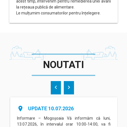
acest timp, intervenim pentru remedierea unei avarii
la rețeaua publică de alimentare.
Le mulțumim consumatorilor pentru înțelegere.
NOUTATI
chevron_left
chevron_right
place
UPDATE 10.07.2026
Informare – Mogoșoaia Vă informăm că luni,
13.07.2026, în intervalul orar 10:00-14:00, va fi