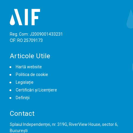
Reg. Com: J2009001433231
CIF: RO 25709173
Articole Utile
Hartă website
Politica de cookie
Legislație
Certificări și Licențiere
Definiții
Contact
Splaiul Independenței, nr. 319G, RiverView House, sector 6,
București