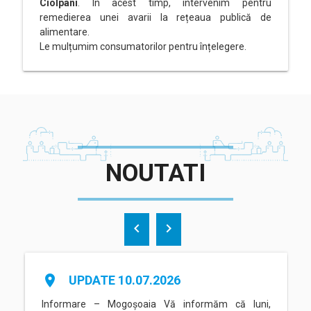
Ciolpani
. În acest timp, intervenim pentru
remedierea unei avarii la rețeaua publică de
alimentare.
Le mulțumim consumatorilor pentru înțelegere.
NOUTATI
chevron_left
chevron_right
place
UPDATE 10.07.2026
Informare – Mogoșoaia Vă informăm că luni,