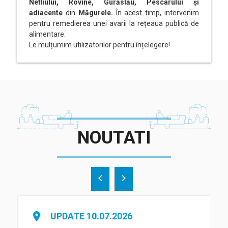
Nefliului, Rovine, Gurăslău, Pescarului și
adiacente
din
Măgurele.
În acest timp, intervenim
pentru remedierea unei avarii la rețeaua publică de
alimentare.
Le mulțumim utilizatorilor pentru înțelegere!
NOUTATI
chevron_left
chevron_right
place
UPDATE 10.07.2026