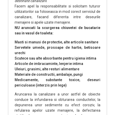
destinate canalizarii
.
Facem apel la responsabilitate si solicitam tuturor
utilizatorilor sa foloseasca in mod corect serviciul de
canalizare, facand diferenta intre deseurile
menajere si apele uzate menajere.
NU aruncati la scurgerea chiuvetei de bucatarie
sau in vasul de toaleta:
Masti si manusi de protectie, alte articole sanitare
Servetele umede, prosoape de hartie, betisoare
urechi
Scutece sau alte absorbante pentru igiena intima
Articole de imbracaminte, lenjerie intima
Uleiuri, grasimi, alte resturi alimentare
Materiale de constructii, ambalaje, pungi
Medicamente, substante toxice, deseuri
periculoase (interzis prin lege)
Aruncarea la canalizare a unor astfel de obiecte
conduce la infundarea si obturarea conductelor, la
depunerea unor sedimente cu efect coroziv, la
refularea apelor uzate menajere, la defectarea