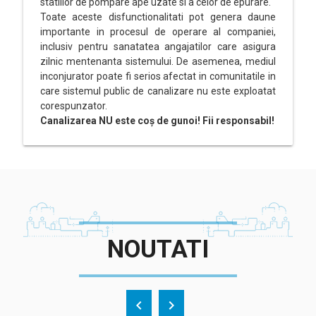
statiilor de pompare ape uzate si a celor de epurare.
Toate aceste disfunctionalitati pot genera daune
importante in procesul de operare al companiei,
inclusiv pentru sanatatea angajatilor care asigura
zilnic mentenanta sistemului. De asemenea, mediul
inconjurator poate fi serios afectat in comunitatile in
care sistemul public de canalizare nu este exploatat
corespunzator.
Canalizarea NU este coș de gunoi! Fii responsabil!
NOUTATI
chevron_left
chevron_right