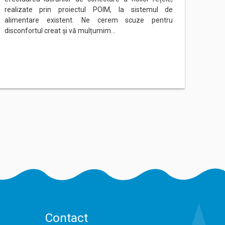
realizate prin proiectul POIM, la sistemul de
rețeau
alimentare existent. Ne cerem scuze pentru
Ne ce
disconfortul creat și vă mulțumim…
mulțu
Contact