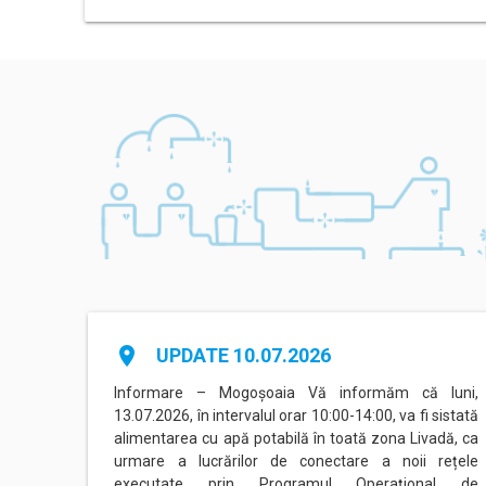
place
UPDATE 10.07.2026
stăzi,
Informare – Mogoșoaia Vă informăm că luni,
pentru
13.07.2026, în intervalul orar 10:00-14:00, va fi sistată
aua de
alimentarea cu apă potabilă în toată zona Livadă, ca
r. 295.
urmare a lucrărilor de conectare a noii rețele
ă va fi
executate prin Programul Operațional de