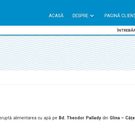
ACASĂ
DESPRE
PAGINĂ CLIEN
ÎNTREBĂR
treruptă alimentarea cu apă pe
Bd. Theodor Pallady
din
Glina – Cățe