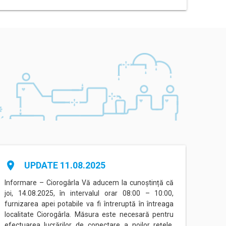
place
place
UPDATE 11.08.2025
Informare – Ciorogârla Vă aducem la cunoștință că
Inform
joi, 14.08.2025, în intervalul orar 08:00 – 10:00,
între
furnizarea apei potabile va fi întreruptă în întreaga
Eorilo
localitate Ciorogârla. Măsura este necesară pentru
conec
efectuarea lucrărilor de conectare a noilor rețele,
(Prog