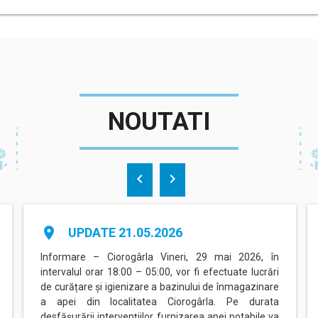
NOUTATI
chevron_left
chevron_right
place
UPDATE 21.05.2026
Informare – Ciorogârla Vineri, 29 mai 2026, în
intervalul orar 18:00 – 05:00, vor fi efectuate lucrări
de curățare și igienizare a bazinului de înmagazinare
a apei din localitatea Ciorogârla. Pe durata
desfășurării intervențiilor, furnizarea apei potabile va