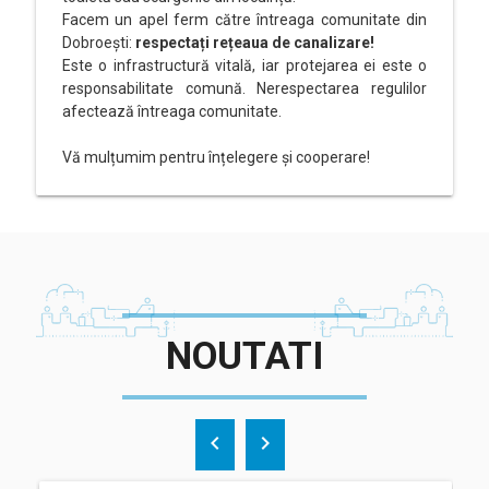
Facem un apel ferm către întreaga comunitate din
Dobroești:
respectați rețeaua de canalizare!
Este o infrastructură vitală, iar protejarea ei este o
responsabilitate comună. Nerespectarea regulilor
afectează întreaga comunitate.
Vă mulțumim pentru înțelegere și cooperare!
NOUTATI
chevron_left
chevron_right