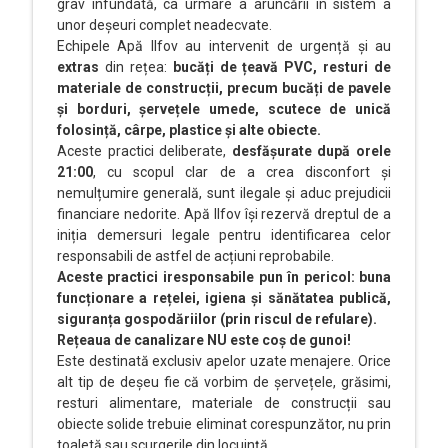
grav înfundată, ca urmare a aruncării în sistem a
unor deșeuri complet neadecvate.
Echipele Apă Ilfov au intervenit de urgență și au
extras
din rețea:
bucăți de țeavă PVC, resturi de
materiale de construcții, precum bucăți de pavele
și borduri, șervețele umede, scutece de unică
folosință, cârpe, plastice și alte obiecte.
Aceste practici deliberate,
desfășurate după orele
21:00
, cu scopul clar de a crea disconfort și
nemulțumire generală, sunt ilegale și aduc prejudicii
financiare nedorite. Apă Ilfov își rezervă dreptul de a
iniția demersuri legale pentru identificarea celor
responsabili de astfel de acțiuni reprobabile.
Aceste practici iresponsabile pun în pericol: buna
funcționare a rețelei, igiena și sănătatea publică,
siguranța gospodăriilor (prin riscul de refulare).
Rețeaua de canalizare NU este coș de gunoi!
Este destinată exclusiv apelor uzate menajere. Orice
alt tip de deșeu fie că vorbim de șervețele, grăsimi,
resturi alimentare, materiale de construcții sau
obiecte solide trebuie eliminat corespunzător, nu prin
toaletă sau scurgerile din locuință.