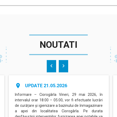
NOUTATI
chevron_left
chevron_right
place
UPDATE 21.05.2026
Informare – Ciorogârla Vineri, 29 mai 2026, în
intervalul orar 18:00 – 05:00, vor fi efectuate lucrări
de curățare și igienizare a bazinului de înmagazinare
a apei din localitatea Ciorogârla. Pe durata
desfășurării intervențiilor, furnizarea apei potabile va