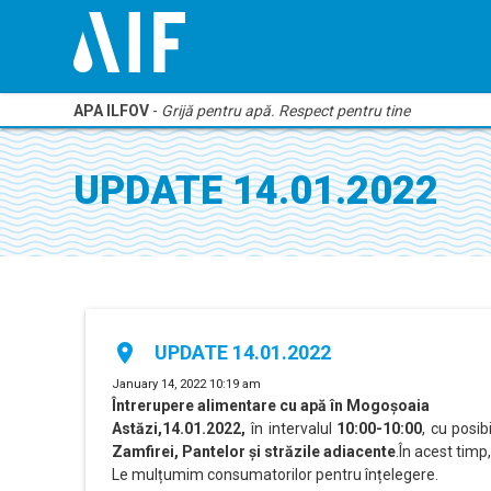
APA ILFOV
-
Grijă pentru apă. Respect pentru tine
UPDATE 14.01.2022
place
UPDATE 14.01.2022
January 14, 2022 10:19 am
Întrerupere alimentare cu apă în
Mogoșoaia
Astăzi,14.01.2022,
în intervalul
10:00-10:00
, cu posib
Zamfirei, Pantelor și străzile adiacente
.În acest tim
Le mulțumim consumatorilor pentru înțelegere.