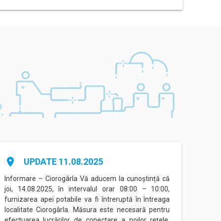
place
place
UPDATE 11.08.2025
Informare – Ciorogârla Vă aducem la cunoștință că
Inform
joi, 14.08.2025, în intervalul orar 08:00 – 10:00,
între
furnizarea apei potabile va fi întreruptă în întreaga
Eorilo
localitate Ciorogârla. Măsura este necesară pentru
conec
efectuarea lucrărilor de conectare a noilor rețele,
(Prog