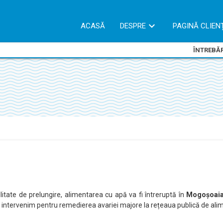
ACASĂ
DESPRE
PAGINĂ CLIEN
ÎNTREBĂR
ilitate de prelungire, alimentarea cu apă va fi întreruptă în
Mogoșoai
p, intervenim pentru remedierea avariei majore la rețeaua publică de ali