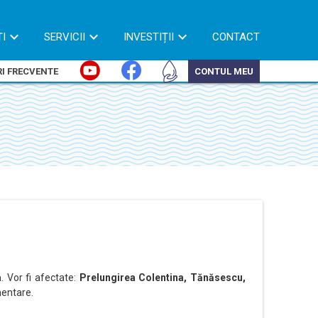
ȚI
SERVICII
INVESTIȚII
CONTACT
I FRECVENTE
CONTUL MEU
a
. Vor fi afectate:
Prelungirea Colentina, Tănăsescu,
mentare.