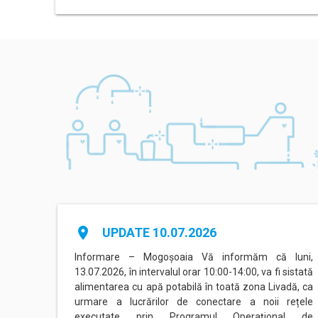
place
UPDATE 10.07.2026
agadiru
Informare – Mogoșoaia Vă informăm că luni,
area cu
13.07.2026, în intervalul orar 10:00-14:00, va fi sistată
nterval
alimentarea cu apă potabilă în toată zona Livadă, ca
ate de
urmare a lucrărilor de conectare a noii rețele
executate prin Programul Operațional de