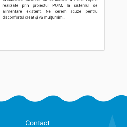
realizate prin proiectul POIM, la sistemul de
rețeau
alimentare existent. Ne cerem scuze pentru
Ne ce
disconfortul creat și vă mulțumim…
mulțu
Contact