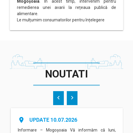
Mogoșoaia
. În acest timp, intervenim pentru
remedierea unei avarii la rețeaua publică de
alimentare.
Le mulțumim consumatorilor pentru înțelegere
NOUTATI
chevron_left
chevron_right
place
UPDATE 10.07.2026
Informare – Mogoșoaia Vă informăm că luni,