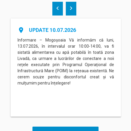
chevron_left
chevron_right
place
UPDATE 10.07.2026
Informare – Mogoșoaia Vă informăm că luni,
13.07.2026, în intervalul orar 10:00-14:00, va fi
sistată alimentarea cu apă potabilă în toată zona
Livadă, ca urmare a lucrărilor de conectare a noii
rețele executate prin Programul Operațional de
Infrastructură Mare (POIM) la rețeaua existentă. Ne
cerem scuze pentru disconfortul creat și vă
mulțumim pentru înțelegere!