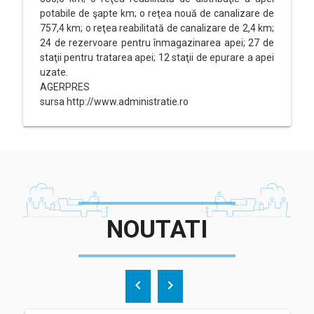
potabile de şapte km; o reţea nouă de canalizare de
757,4 km; o reţea reabilitată de canalizare de 2,4 km;
24 de rezervoare pentru înmagazinarea apei; 27 de
staţii pentru tratarea apei; 12 staţii de epurare a apei
uzate.
AGERPRES
sursa http://www.administratie.ro
NOUTATI
chevron_left
chevron_right