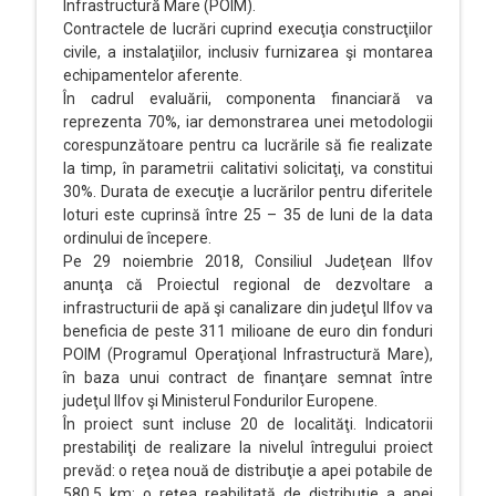
Infrastructură Mare (POIM).
Contractele de lucrări cuprind execuţia construcţiilor
civile, a instalaţiilor, inclusiv furnizarea şi montarea
echipamentelor aferente.
În cadrul evaluării, componenta financiară va
reprezenta 70%, iar demonstrarea unei metodologii
corespunzătoare pentru ca lucrările să fie realizate
la timp, în parametrii calitativi solicitaţi, va constitui
30%. Durata de execuţie a lucrărilor pentru diferitele
loturi este cuprinsă între 25 – 35 de luni de la data
ordinului de începere.
Pe 29 noiembrie 2018, Consiliul Judeţean Ilfov
anunţa că Proiectul regional de dezvoltare a
infrastructurii de apă şi canalizare din judeţul Ilfov va
beneficia de peste 311 milioane de euro din fonduri
POIM (Programul Operaţional Infrastructură Mare),
în baza unui contract de finanţare semnat între
judeţul Ilfov şi Ministerul Fondurilor Europene.
În proiect sunt incluse 20 de localităţi. Indicatorii
prestabiliţi de realizare la nivelul întregului proiect
prevăd: o reţea nouă de distribuţie a apei potabile de
580,5 km; o reţea reabilitată de distribuţie a apei