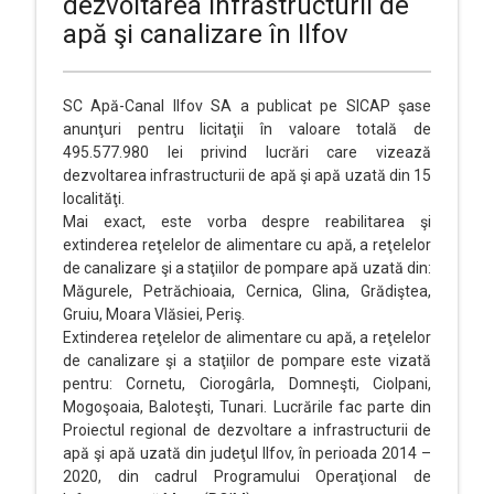
dezvoltarea infrastructurii de
apă şi canalizare în Ilfov
SC Apă-Canal Ilfov SA a publicat pe SICAP şase
anunţuri pentru licitaţii în valoare totală de
495.577.980 lei privind lucrări care vizează
dezvoltarea infrastructurii de apă şi apă uzată din 15
localităţi.
Mai exact, este vorba despre reabilitarea şi
extinderea reţelelor de alimentare cu apă, a reţelelor
de canalizare şi a staţiilor de pompare apă uzată din:
Măgurele, Petrăchioaia, Cernica, Glina, Grădiştea,
Gruiu, Moara Vlăsiei, Periş.
Extinderea reţelelor de alimentare cu apă, a reţelelor
de canalizare şi a staţiilor de pompare este vizată
pentru: Cornetu, Ciorogârla, Domneşti, Ciolpani,
Mogoşoaia, Baloteşti, Tunari. Lucrările fac parte din
Proiectul regional de dezvoltare a infrastructurii de
apă şi apă uzată din judeţul Ilfov, în perioada 2014 –
2020, din cadrul Programului Operaţional de