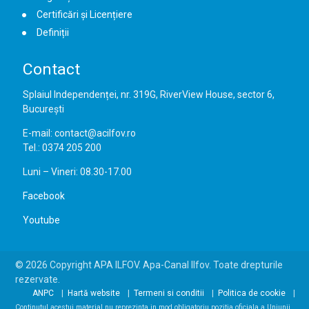
Certificări și Licențiere
Definiții
Contact
Splaiul Independenței, nr. 319G, RiverView House, sector 6,
București
E-mail: contact@acilfov.ro
Tel.: 0374 205 200
Luni – Vineri: 08.30-17.00
Facebook
Youtube
© 2026 Copyright APA ILFOV. Apa-Canal Ilfov. Toate drepturile
rezervate.
ANPC
Hartă website
Termeni si conditii
Politica de cookie
Continutul acestui material nu reprezinta in mod obligatoriu pozitia oficiala a Uniunii