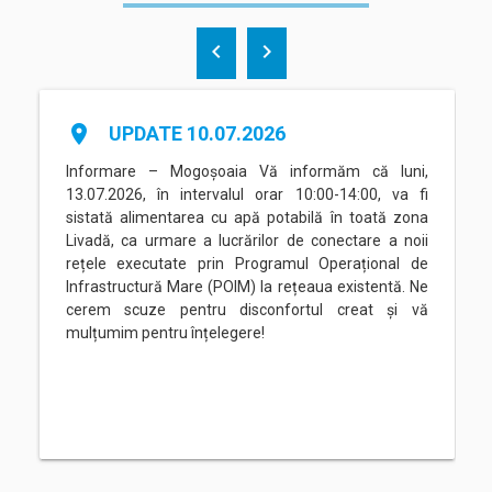
chevron_left
chevron_right
place
UPDATE 10.07.2026
Informare – Mogoșoaia Vă informăm că luni,
13.07.2026, în intervalul orar 10:00-14:00, va fi
sistată alimentarea cu apă potabilă în toată zona
Livadă, ca urmare a lucrărilor de conectare a noii
rețele executate prin Programul Operațional de
Infrastructură Mare (POIM) la rețeaua existentă. Ne
cerem scuze pentru disconfortul creat și vă
mulțumim pentru înțelegere!