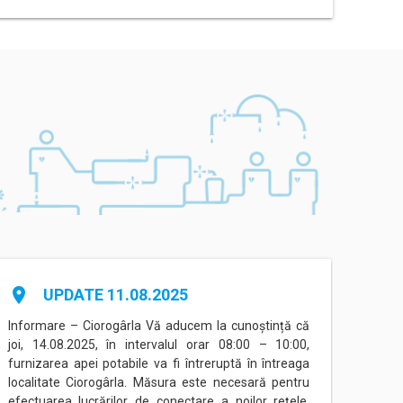
place
place
UPDATE 11.08.2025
Informare – Ciorogârla Vă aducem la cunoștință că
Inform
joi, 14.08.2025, în intervalul orar 08:00 – 10:00,
între
furnizarea apei potabile va fi întreruptă în întreaga
Eorilo
localitate Ciorogârla. Măsura este necesară pentru
conec
efectuarea lucrărilor de conectare a noilor rețele,
(Prog