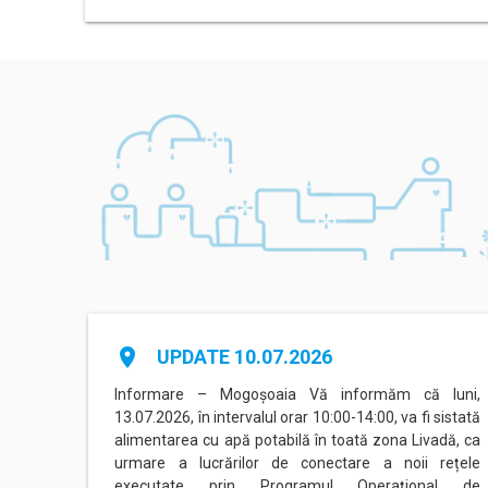
place
UPDATE 10.07.2026
agadiru
Informare – Mogoșoaia Vă informăm că luni,
area cu
13.07.2026, în intervalul orar 10:00-14:00, va fi sistată
acente.
alimentarea cu apă potabilă în toată zona Livadă, ca
atea de
urmare a lucrărilor de conectare a noii rețele
executate prin Programul Operațional de