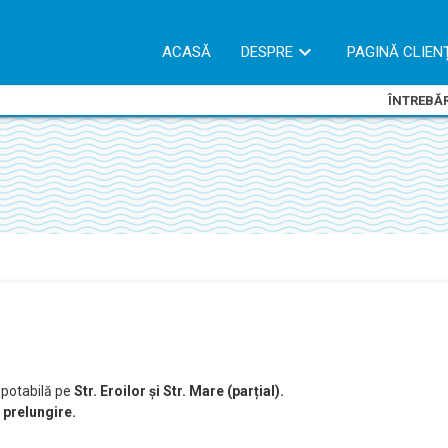
ACASĂ
DESPRE
PAGINĂ CLIEN
ÎNTREBĂR
 potabilă pe
Str. Eroilor și Str. Mare (parțial).
e prelungire.