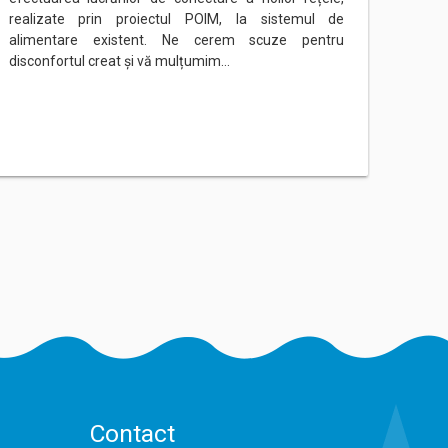
realizate prin proiectul POIM, la sistemul de
rețeau
alimentare existent. Ne cerem scuze pentru
Ne ce
disconfortul creat și vă mulțumim…
mulțu
Contact