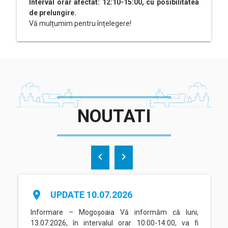
Interval orar afectat: 12:10-15:00, cu posibilitatea
de prelungire.
Vă mulțumim pentru înțelegere!
NOUTATI
chevron_left
chevron_right
place
UPDATE 10.07.2026
Informare – Mogoșoaia Vă informăm că luni,
13.07.2026, în intervalul orar 10:00-14:00, va fi