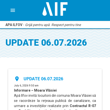
menu
APA ILFOV
-
Grijă pentru apă. Respect pentru tine
UPDATE 06.07.2026
place
UPDATE 06.07.2026
July 6, 2026 9:50 am
Informare – Moara Vlăsiei
Apă Ilfov invită locuitorii din comuna Moara Vlăsiei să
se racordeze la rețeaua publică de canalizare, ca
urmare a investițiilor realizate prin
Contractul R-07