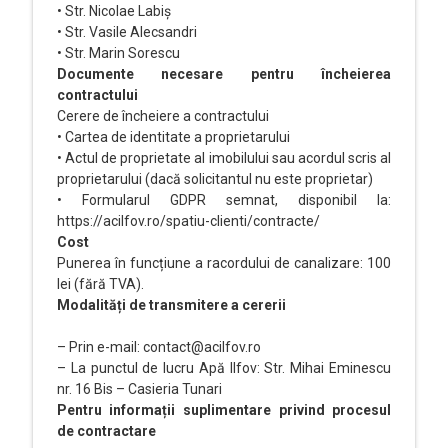
• Str. Nicolae Labiș
• Str. Vasile Alecsandri
• Str. Marin Sorescu
Documente necesare pentru încheierea
contractului
Cerere de încheiere a contractului
• Cartea de identitate a proprietarului
• Actul de proprietate al imobilului sau acordul scris al
proprietarului (dacă solicitantul nu este proprietar)
• Formularul GDPR semnat, disponibil la:
https://acilfov.ro/spatiu-clienti/contracte/
Cost
Punerea în funcțiune a racordului de canalizare: 100
lei (fără TVA).
Modalități de transmitere a cererii
– Prin e-mail: contact@acilfov.ro
– La punctul de lucru Apă Ilfov: Str. Mihai Eminescu
nr. 16 Bis – Casieria Tunari
Pentru informații suplimentare privind procesul
de contractare