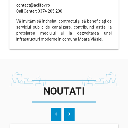
contact@acilfov.ro
Call Center: 0374 205 200
Vă invităm să încheiați contractul și să beneficiați de
serviciul public de canalizare, contribuind astfel la
protejarea mediului și la dezvoltarea unei
infrastructuri moderne în comuna Moara Vlăsiei.
NOUTATI
chevron_left
chevron_right