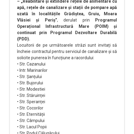
– „Reabilitare și extindere rețele de alimentare cu
apă, rețele de canalizare și stații de pompare apă
uzată în localitățile Grădiștea, Gruiu, Moara
Vlăsiei și Periș”
, derulat prin
Programul
Operațional Infrastructură Mare (POIM) și
continuat prin Programul Dezvoltare Durabilă
(PDD).
Locuitorii de pe următoarele străzi sunt invitați să
încheie contractul pentru serviciul de canalizare și să
solicite punerea în funcțiune a racordului:
• Str. Cazanului
• Intr. Marinarilor
• Str. Șanțului
• Str. Bujorului
• Str. Modestiei
• Str. Stăruinței
• Str. Speranței
• Str. Cocorilor
• Str. Eternității
• Str. Câmpului
• Str. Lacul Popii
• Str. Podul Călugărului