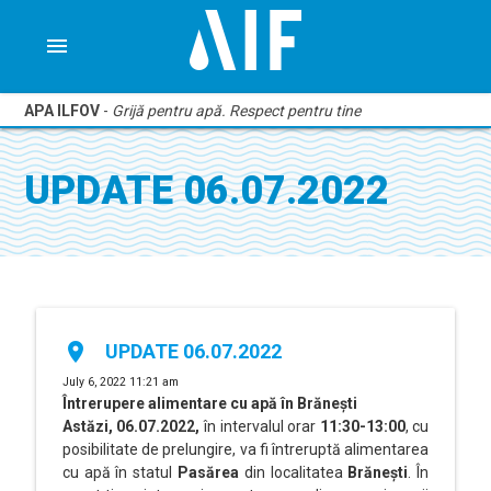
menu
APA ILFOV
-
Grijă pentru apă. Respect pentru tine
UPDATE 06.07.2022
place
UPDATE 06.07.2022
July 6, 2022 11:21 am
Întrerupere alimentare cu apă în Brănești
Astăzi, 06.07.2022,
în intervalul
orar
11:30-13:00
, cu
posibilitate de prelungire, va fi întreruptă alimentarea
cu apă în statul
Pasărea
din localitatea
Brănești
. În