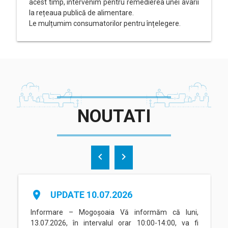
acest timp, intervenim pentru remedierea unei avarii
la rețeaua publică de alimentare.
Le mulțumim consumatorilor pentru înțelegere.
NOUTATI
chevron_left
chevron_right
place
UPDATE 10.07.2026
Informare – Mogoșoaia Vă informăm că luni,
13.07.2026, în intervalul orar 10:00-14:00, va fi