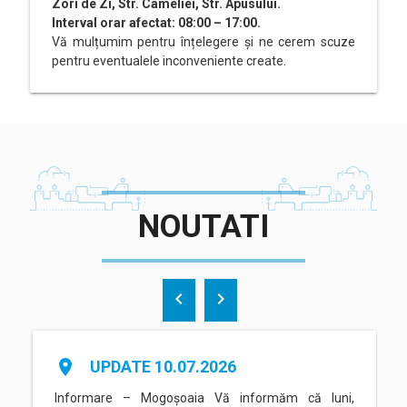
Zori de Zi, Str. Cameliei, Str. Apusului.
Interval orar afectat: 08:00 – 17:00.
Vă mulțumim pentru înțelegere și ne cerem scuze
pentru eventualele inconveniente create.
NOUTATI
chevron_left
chevron_right
place
UPDATE 10.07.2026
Informare – Mogoșoaia Vă informăm că luni,