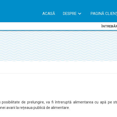
ACASĂ
DESPRE
PAGINĂ CLIEN
ÎNTREBĂR
u posibilitate de prelungire, va fi întreruptă alimentarea cu apă pe s
nei avarii la rețeaua publică de alimentare.