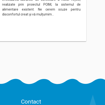
realizate prin proiectul POIM, la sistemul de
rețeau
alimentare existent. Ne cerem scuze pentru
Ne ce
disconfortul creat și vă mulțumim…
mulțu
Contact