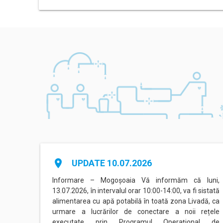
place
UPDATE 10.07.2026
agadiru
Informare – Mogoșoaia Vă informăm că luni,
area cu
13.07.2026, în intervalul orar 10:00-14:00, va fi sistată
nterval
alimentarea cu apă potabilă în toată zona Livadă, ca
ate de
urmare a lucrărilor de conectare a noii rețele
executate prin Programul Operațional de