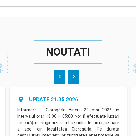
NOUTATI
chevron_left
chevron_right
place
UPDATE 21.05.2026
Informare – Ciorogârla Vineri, 29 mai 2026, în
intervalul orar 18:00 – 05:00, vor fi efectuate lucrări
de curățare și igienizare a bazinului de înmagazinare
a apei din localitatea Ciorogârla. Pe durata
desfășurării intervențiilor, furnizarea apei potabile va