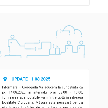
place
place
UPDATE 11.08.2025
Informare – Ciorogârla Vă aducem la cunoștință că
Inform
joi, 14.08.2025, în intervalul orar 08:00 – 10:00,
între
furnizarea apei potabile va fi întreruptă în întreaga
Eorilo
localitate Ciorogârla. Măsura este necesară pentru
conec
efectuarea lucrărilor de conectare a noilor rețele,
(Prog