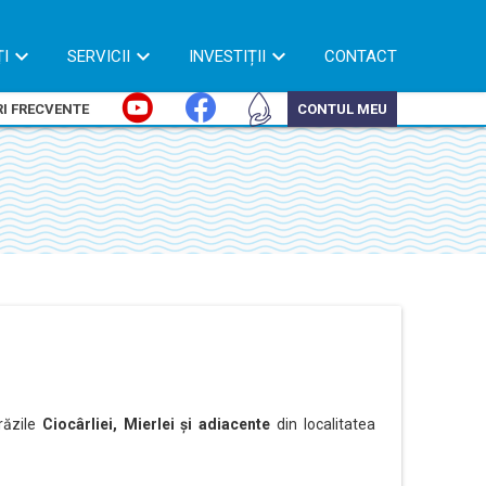
ȚI
SERVICII
INVESTIȚII
CONTACT
I FRECVENTE
CONTUL MEU
trăzile
Ciocârliei, Mierlei și adiacente
din localitatea