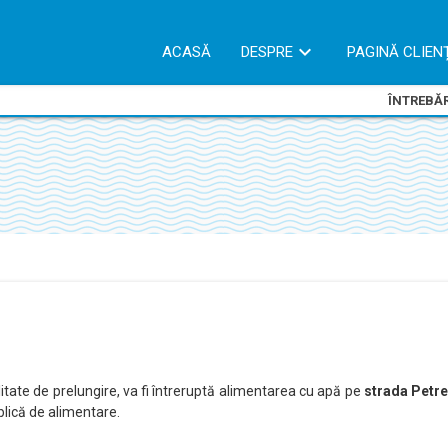
ACASĂ
DESPRE
PAGINĂ CLIEN
ÎNTREBĂR
ilitate de prelungire, va fi întreruptă alimentarea cu apă pe
strada Petre
blică de alimentare.