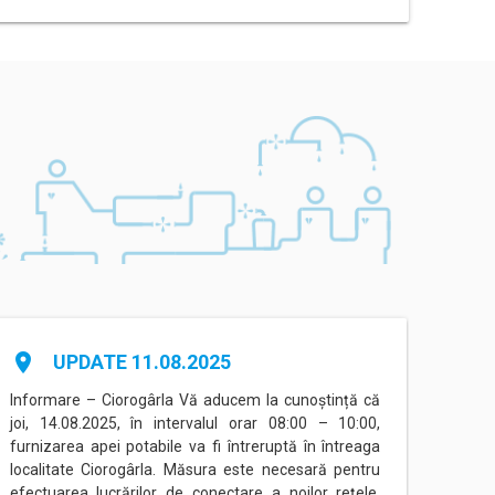
place
place
UPDATE 11.08.2025
Informare – Ciorogârla Vă aducem la cunoștință că
Inform
joi, 14.08.2025, în intervalul orar 08:00 – 10:00,
între
furnizarea apei potabile va fi întreruptă în întreaga
Eorilo
localitate Ciorogârla. Măsura este necesară pentru
conec
efectuarea lucrărilor de conectare a noilor rețele,
(Prog