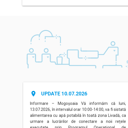
place
UPDATE 10.07.2026
agadiru
Informare – Mogoșoaia Vă informăm că luni,
area cu
13.07.2026, în intervalul orar 10:00-14:00, va fi sistată
acente.
alimentarea cu apă potabilă în toată zona Livadă, ca
atea de
urmare a lucrărilor de conectare a noii rețele
executate prin Programul Operațional de