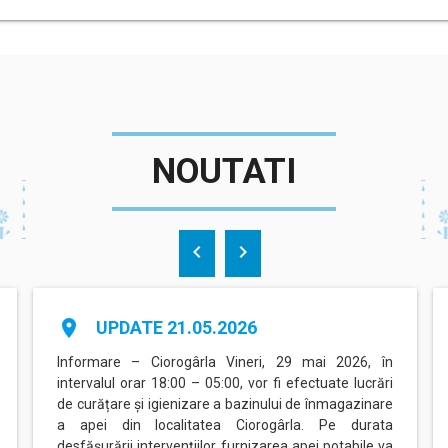
NOUTATI
chevron_left
chevron_right
place
UPDATE 21.05.2026
Informare – Ciorogârla Vineri, 29 mai 2026, în
intervalul orar 18:00 – 05:00, vor fi efectuate lucrări
de curățare și igienizare a bazinului de înmagazinare
a apei din localitatea Ciorogârla. Pe durata
desfășurării intervențiilor, furnizarea apei potabile va