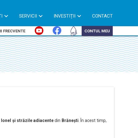
ȚI
SERVICII
INVESTIȚII
CONTACT
I FRECVENTE
CONTUL MEU
 Ionel și străzile adiacente
din
Brănești
. În acest timp,