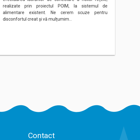
realizate prin proiectul POIM, la sistemul de
rețeau
alimentare existent. Ne cerem scuze pentru
Ne ce
disconfortul creat și vă mulțumim…
mulțu
Contact