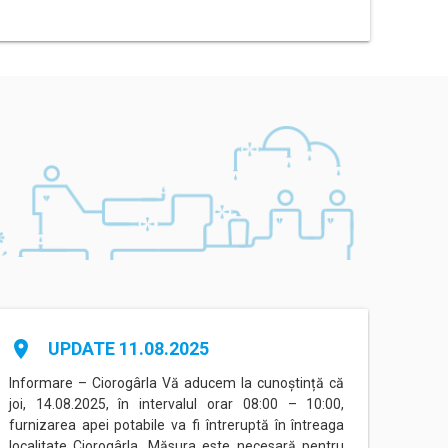
place
place
UPDATE 11.08.2025
Informare – Ciorogârla Vă aducem la cunoștință că
Inform
joi, 14.08.2025, în intervalul orar 08:00 – 10:00,
între
furnizarea apei potabile va fi întreruptă în întreaga
Eorilo
localitate Ciorogârla. Măsura este necesară pentru
conec