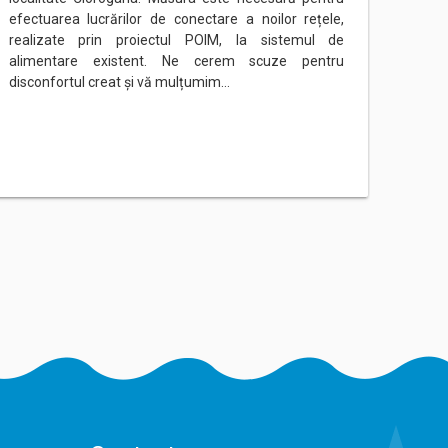
efectuarea lucrărilor de conectare a noilor rețele,
(Prog
realizate prin proiectul POIM, la sistemul de
rețeau
alimentare existent. Ne cerem scuze pentru
Ne ce
disconfortul creat și vă mulțumim…
mulțu