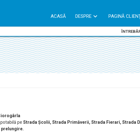
ACASĂ
DESPRE
PAGINĂ CLIEN
ÎNTREBĂR
Ciorogârla
 potabilă pe
Strada Școlii, Strada Primăverii, Strada Fierari, Strada D
e prelungire.