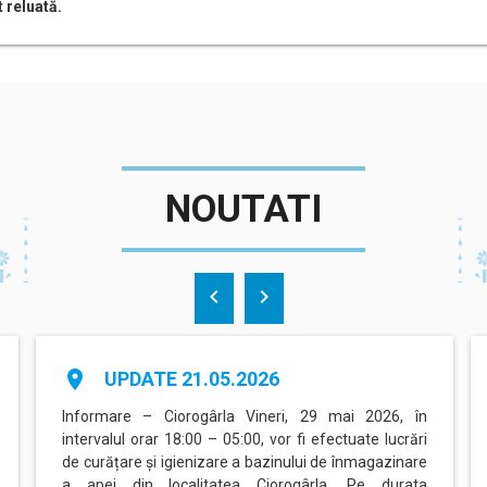
 reluată.
NOUTATI
chevron_left
chevron_right
place
UPDATE 21.05.2026
Informare – Ciorogârla Vineri, 29 mai 2026, în
intervalul orar 18:00 – 05:00, vor fi efectuate lucrări
de curățare și igienizare a bazinului de înmagazinare
a apei din localitatea Ciorogârla. Pe durata