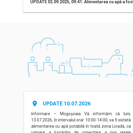
UPDATE 02.09.2025, 09:41: Alimentarea cu apă a fost
place
UPDATE 10.07.2026
agadiru
Informare – Mogoșoaia Vă informăm că luni,
area cu
13.07.2026, în intervalul orar 10:00-14:00, va fi sistată
nterval
alimentarea cu apă potabilă în toată zona Livadă, ca
ate de
urmare a lucrărilor de conectare a noii rețele