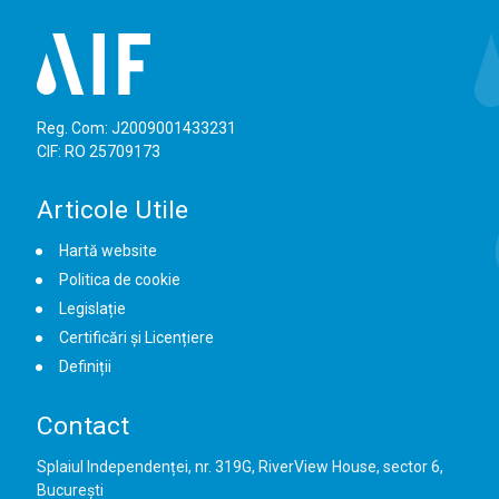
Reg. Com: J2009001433231
CIF: RO 25709173
Articole Utile
Hartă website
Politica de cookie
Legislație
Certificări și Licențiere
Definiții
Contact
Splaiul Independenței, nr. 319G, RiverView House, sector 6,
București