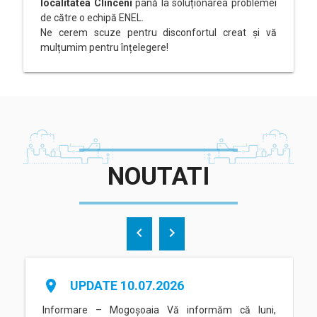
localitatea Clinceni
până la soluționarea problemei
de către o echipă ENEL.
Ne cerem scuze pentru disconfortul creat și vă
mulțumim pentru înțelegere!
NOUTATI
chevron_left
chevron_right
place
UPDATE 10.07.2026
Informare – Mogoșoaia Vă informăm că luni,