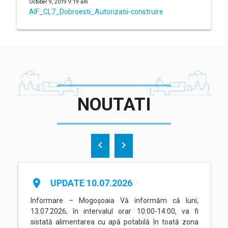
October 9, 2019 9:19 am
AIF_CL7_Dobroesti_Autorizatii-construire
NOUTATI
chevron_left
chevron_right
place
UPDATE 10.07.2026
Informare – Mogoșoaia Vă informăm că luni,
13.07.2026, în intervalul orar 10:00-14:00, va fi
sistată alimentarea cu apă potabilă în toată zona