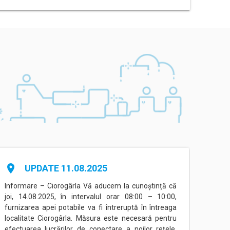
place
place
UPDATE 11.08.2025
Informare – Ciorogârla Vă aducem la cunoștință că
Inform
joi, 14.08.2025, în intervalul orar 08:00 – 10:00,
între
furnizarea apei potabile va fi întreruptă în întreaga
Eorilo
localitate Ciorogârla. Măsura este necesară pentru
conec
efectuarea lucrărilor de conectare a noilor rețele,
(Prog