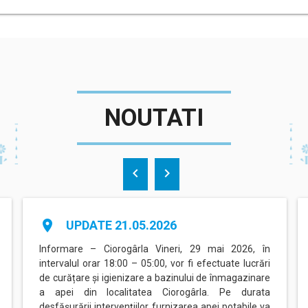
NOUTATI
chevron_left
chevron_right
place
UPDATE 21.05.2026
Informare – Ciorogârla Vineri, 29 mai 2026, în
intervalul orar 18:00 – 05:00, vor fi efectuate lucrări
de curățare și igienizare a bazinului de înmagazinare
a apei din localitatea Ciorogârla. Pe durata
desfășurării intervențiilor, furnizarea apei potabile va