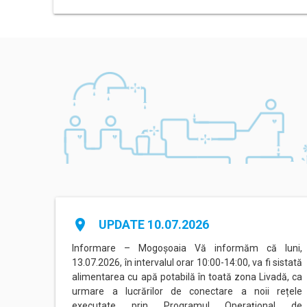
place
UPDATE 10.07.2026
linceni
Informare – Mogoșoaia Vă informăm că luni,
area cu
13.07.2026, în intervalul orar 10:00-14:00, va fi sistată
al orar
alimentarea cu apă potabilă în toată zona Livadă, ca
ungire.
urmare a lucrărilor de conectare a noii rețele
executate prin Programul Operațional de