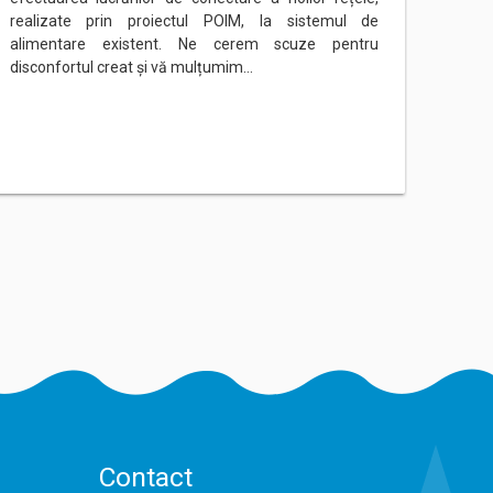
realizate prin proiectul POIM, la sistemul de
rețeau
alimentare existent. Ne cerem scuze pentru
Ne ce
disconfortul creat și vă mulțumim…
mulțu
Contact