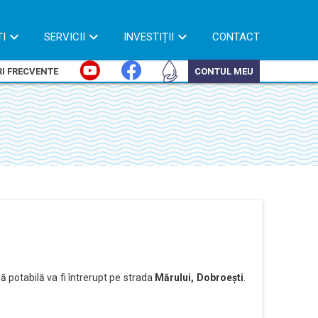
ȚI
SERVICII
INVESTIȚII
CONTACT
I FRECVENTE
CONTUL MEU
pă potabilă va fi întrerupt pe strada
Mărului, Dobroești
.