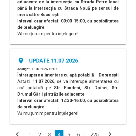
adiacente de la intersecția cu Strada Petre Ionel
până la intersecția cu Strada Nouă pe sensul de
mers către București.
Interval orar afectat: 09:00-15:00, cu posibilitatea
de prelungire.
Vă mulțumim pentru înțelegere!
place
UPDATE 11.07.2026
Adaugat: 11-07-2026 12:09
Întrerupere alimentare cu apă potabilă – Dobroești
Astăzi,
11.07.2026
, se va întrerupe alimentarea cu
apă potabilă pe
Str. Fundeni, Str. Doinei, Str.
Drumul Gării și străzile adiacente.
Interval orar afectat: 12:30-16:00, cu posibilitatea
de prelungire.
Vă mulțumim pentru înțelegere!
chevron_left
chevron_right
…
1
2
3
4
5
6
225