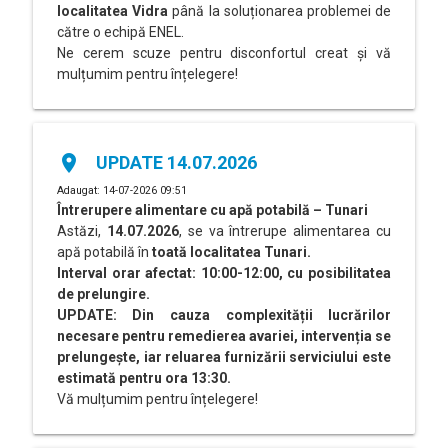
localitatea Vidra
până la soluționarea problemei de
către o echipă ENEL.
Ne cerem scuze pentru disconfortul creat și vă
mulțumim pentru înțelegere!
place
UPDATE 14.07.2026
Adaugat: 14-07-2026 09:51
Întrerupere alimentare cu apă potabilă – Tunari
Astăzi,
14.07.2026
, se va întrerupe alimentarea cu
apă potabilă în
toată localitatea Tunari.
Interval orar afectat: 10:00-12:00, cu posibilitatea
de prelungire.
UPDATE: Din cauza complexității lucrărilor
necesare pentru remedierea avariei, intervenția se
prelungește, iar reluarea furnizării serviciului este
estimată pentru ora 13:30.
Vă mulțumim pentru înțelegere!