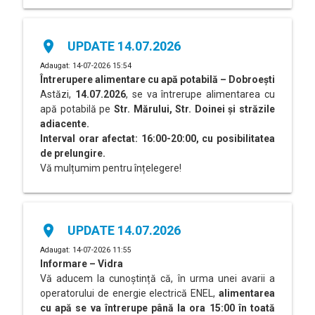
place
UPDATE 14.07.2026
Adaugat: 14-07-2026 15:54
Întrerupere alimentare cu apă potabilă – Dobroești
Astăzi,
14.07.2026
, se va întrerupe alimentarea cu
apă potabilă pe
Str. Mărului, Str. Doinei și străzile
adiacente.
Interval orar afectat: 16:00-20:00, cu posibilitatea
de prelungire.
Vă mulțumim pentru înțelegere!
place
UPDATE 14.07.2026
Adaugat: 14-07-2026 11:55
Informare – Vidra
Vă aducem la cunoștință că, în urma unei avarii a
operatorului de energie electrică ENEL,
alimentarea
cu apă se va întrerupe până la ora 15:00 în toată