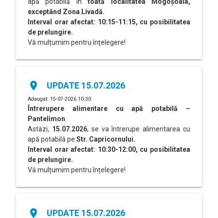
apă potabilă în
toată localitatea Mogoșoaia,
exceptând Zona Livadă.
Interval orar afectat: 10:15-11:15, cu posibilitatea
de prelungire.
Vă mulțumim pentru înțelegere!
place
UPDATE 15.07.2026
Adaugat: 15-07-2026 10:30
Întrerupere alimentare cu apă potabilă –
Pantelimon
Astăzi,
15.07.2026
, se va întrerupe alimentarea cu
apă potabilă pe
Str. Capricornului.
Interval orar afectat: 10:30-12:00, cu posibilitatea
de prelungire.
Vă mulțumim pentru înțelegere!
place
UPDATE 15.07.2026