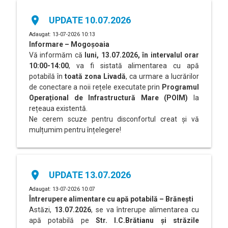
place
UPDATE 10.07.2026
Adaugat: 13-07-2026 10:13
Informare – Mogoșoaia
Vă informăm că
luni, 13.07.2026, în intervalul orar
10:00-14:00
, va fi sistată alimentarea cu apă
potabilă în
toată zona Livadă
, ca urmare a lucrărilor
de conectare a noii rețele executate prin
Programul
Operațional de Infrastructură Mare (POIM)
la
rețeaua existentă.
Ne cerem scuze pentru disconfortul creat și vă
mulțumim pentru înțelegere!
place
UPDATE 13.07.2026
Adaugat: 13-07-2026 10:07
Întrerupere alimentare cu apă potabilă – Brănești
Astăzi,
13.07.2026
, se va întrerupe alimentarea cu
apă potabilă pe
Str. I.C.Brătianu și străzile