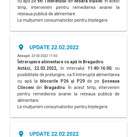
cu apă pe
str.Tineretului
din
Moara Vlăsiei
. În acest
timp, intervenim pentru remedierea avariei la
rețeaua publică de alimentare.
Le mulțumim consumatorilor pentru înțelegere.
place
UPDATE 22.02.2022
Adaugat: 22-02-2022 11:50
Întrerupere alimentare cu apă în
Bragadiru
Astăzi, 22.02.2022,
în intervalul
11:40-16:00
, cu
posibilitate de prelungire, va fi întreruptă alimentarea
cu apă la
blocurile P26 și P29
de pe
Șoseaua
Clinceni
din
Bragadiru
. În acest timp, intervenim
pentru remedierea avariei la rețeaua publică de
alimentare.
Le mulțumim consumatorilor pentru înțelegere.
place
UPDATE 22.02.2022