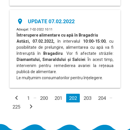
place
UPDATE 07.02.2022
Adaugat: 7-02-2022 10:11
Întrerupere alimentare cu apă în Bragadriu
Astăzi, 07.02.2022,
în intervalul
10:00-15:00
, cu
posibilitate de prelungire, alimentarea cu apă va fi
întreruptă în
Bragadiru
. Vor fi afectate străzile:
Diamantului, Smaraldului și
Salciei
. În acest timp,
intervenim pentru remedierea avariei la rețeaua
publică de alimentare.
Le mulțumim consumatorilor pentru înțelegere.
chevron_left
…
…
1
200
201
202
203
204
chevron_right
225