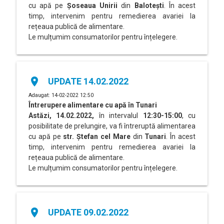
cu apă pe
Șoseaua Unirii
din
Balotești
. În acest
timp, intervenim pentru remedierea avariei la
rețeaua publică de alimentare.
Le mulțumim consumatorilor pentru înțelegere.
place
UPDATE 14.02.2022
Adaugat: 14-02-2022 12:50
Întrerupere alimentare cu apă în
Tunari
Astăzi, 14.02.2022,
în intervalul
12:30-15:00
, cu
posibilitate de prelungire, va fi întreruptă alimentarea
cu apă pe
str. Ștefan cel Mare
din
Tunari
. În acest
timp, intervenim pentru remedierea avariei la
rețeaua publică de alimentare.
Le mulțumim consumatorilor pentru înțelegere.
place
UPDATE 09.02.2022