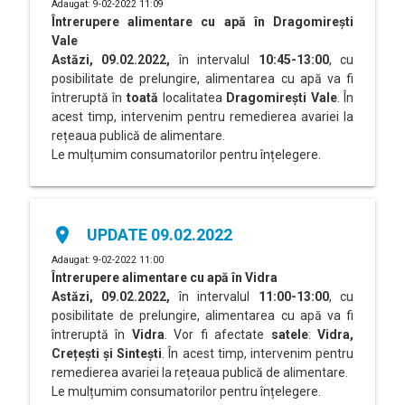
Adaugat: 9-02-2022 11:09
Întrerupere alimentare cu apă în
Dragomirești
Vale
Astăzi, 09.02.2022,
în intervalul
10:45-13:00
, cu
posibilitate de prelungire, alimentarea cu apă va fi
întreruptă în
toată
localitatea
Dragomirești
Vale
. În
acest timp, intervenim pentru remedierea avariei la
rețeaua publică de alimentare.
Le mulțumim consumatorilor pentru înțelegere.
place
UPDATE 09.02.2022
Adaugat: 9-02-2022 11:00
Întrerupere alimentare cu apă în Vidra
Astăzi, 09.02.2022,
în intervalul
11:00-13:00
, cu
posibilitate de prelungire, alimentarea cu apă va fi
întreruptă în
Vidra
. Vor fi afectate
satele
:
Vidra,
Crețești și
Sintești
. În acest timp, intervenim pentru
remedierea avariei la rețeaua publică de alimentare.
Le mulțumim consumatorilor pentru înțelegere.